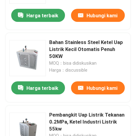
Harga terbaik
Hubungi kami
Tur Pabrik
Kontrol kualitas
Bahan Stainless Steel Ketel Uap
Listrik Kecil Otomatis Penuh
Hubungi kami
50KW
MOQ：bisa didiskusikan
Harga：discussible
Permintaan Penawaran
Harga terbaik
Hubungi kami
Ketel Pemanas Listrik
Ketel Uap Listrik
Pembangkit Uap Listrik Tekanan
0.2MPa, Ketel Industri Listrik
55kw
Ketel Listrik yang Dipasang di Dinding
MOQ：bisa didiskusikan