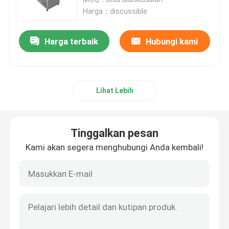
Harga：discussible
Tungku Pemanas Listrik
Harga terbaik
Hubungi kami
Tungku Peleburan Induksi Kecil
Lihat Lebih
Tungku Frekuensi Tinggi
Tungku Frekuensi Sedang
Tinggalkan pesan
Kami akan segera menghubungi Anda kembali!
peralatan pemanas induksi frekuensi tinggi
Peralatan pemanas induksi frekuensi menengah
Tungku Induksi Aluminium