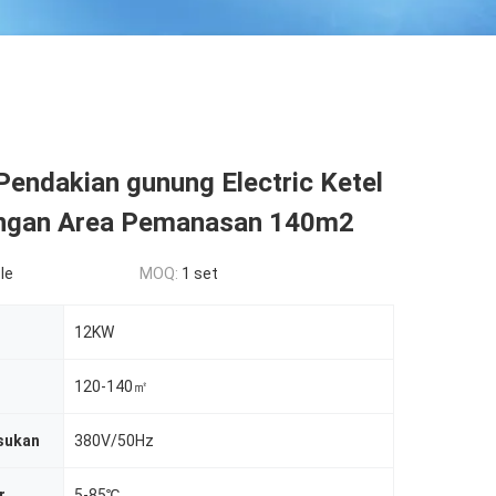
Pendakian gunung Electric Ketel
ngan Area Pemanasan 140m2
le
MOQ:
1 set
12KW
120-140㎡
sukan
380V/50Hz
r
5-85℃