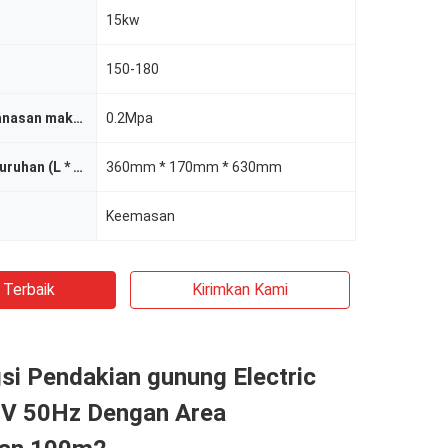
15kw
150-180
Tekanan pemanasan maksimum
0.2Mpa
Dimensi keseluruhan (L * w * h)
360mm * 170mm * 630mm
Keemasan
 Terbaik
Kirimkan Kami
si Pendakian gunung Electric
0V 50Hz Dengan Area