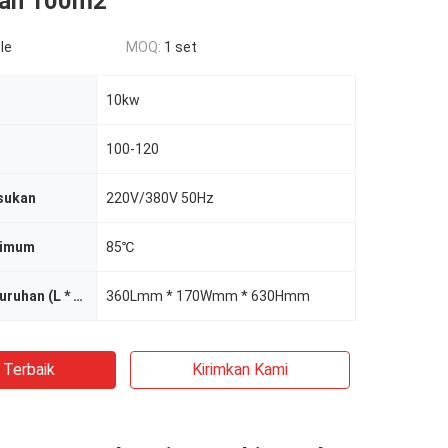
an 100m2
le
MOQ:
1 set
10kw
100-120
sukan
220V/380V 50Hz
simum
85℃
Dimensi keseluruhan (L * w * h)
360Lmm * 170Wmm * 630Hmm
 Terbaik
Kirimkan Kami