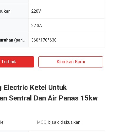
sukan
220V
27.3A
Dimensi keseluruhan (panjang * lebar * tinggi)
360*170*630
 Terbaik
Kirimkan Kami
 Electric Ketel Untuk
n Sentral Dan Air Panas 15kw
le
MOQ:
bisa didiskusikan