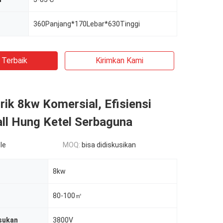
360Panjang*170Lebar*630Tinggi
 Terbaik
Kirimkan Kami
trik 8kw Komersial, Efisiensi
all Hung Ketel Serbaguna
le
MOQ:
bisa didiskusikan
8kw
80-100㎡
sukan
3800V