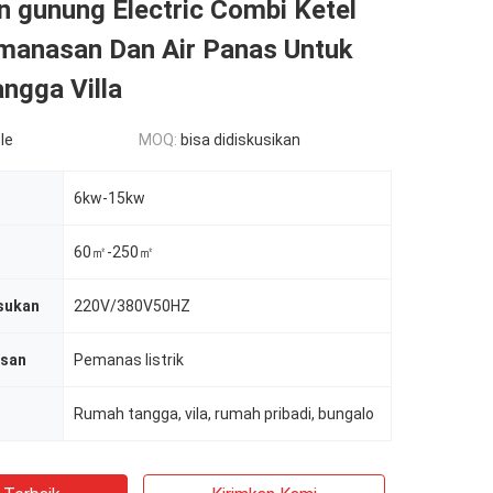
n gunung Electric Combi Ketel
manasan Dan Air Panas Untuk
ngga Villa
le
MOQ:
bisa didiskusikan
6kw-15kw
60㎡-250㎡
sukan
220V/380V50HZ
san
Pemanas listrik
Rumah tangga, vila, rumah pribadi, bungalo