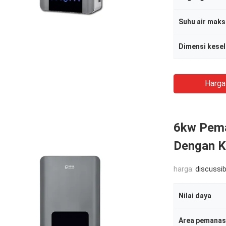
Suhu air mak
Harga
6kw Peman
Dengan K
harga:
discussib
Nilai daya
Area pemanas