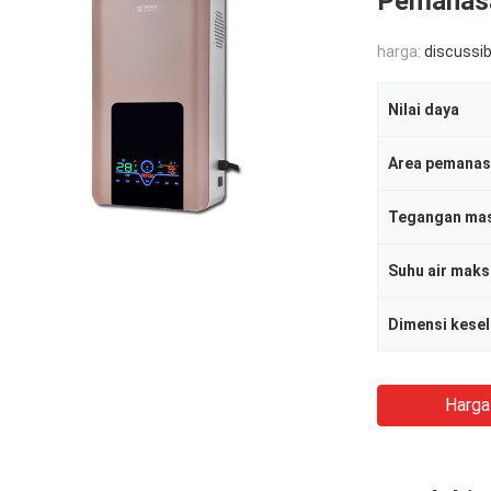
Pemanas
harga:
discussib
Nilai daya
Area pemanas
Tegangan ma
Suhu air mak
Harga