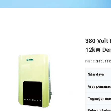
380 Volt 
12kW De
harga:
discussib
Nilai daya
Area pemanas
Tegangan ma
Suhu air kelua