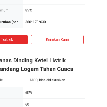
simum
85℃
Dimensi keseluruhan (panjang * lebar * tinggi)
360*170*630
 Terbaik
Kirimkan Kami
as Dinding Ketel Listrik
andang Logam Tahan Cuaca
le
MOQ:
bisa didiskusikan
6KW
60