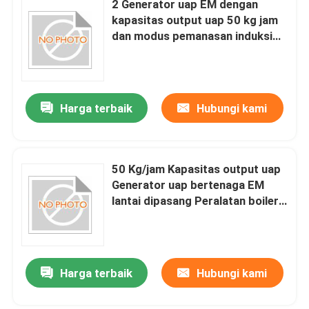
2 Generator uap EM dengan
kapasitas output uap 50 kg jam
dan modus pemanasan induksi
Tur Pabrik
elektromagnetik yang cocok
untuk pabrik
Kontrol kualitas
Harga terbaik
Hubungi kami
Hubungi kami
50 Kg/jam Kapasitas output uap
Permintaan Penawaran
Generator uap bertenaga EM
lantai dipasang Peralatan boiler
Ketel Pemanas Listrik
uap industri untuk produksi uap
Ketel Uap Listrik
Harga terbaik
Hubungi kami
Ketel Listrik yang Dipasang di Dinding