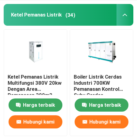
Pembangkit Uap EM Steam
Ketel Pemanas Listrik
(34)
Ketel Pemanas Listrik
Boiler Listrik Cerdas
Multifungsi 380V 20kw
Industri 700KW
Dengan Area
Pemanasan Kontrol
Pemanasan 300m2
Suhu Cerdas
Harga terbaik
Harga terbaik
Hubungi kami
Hubungi kami