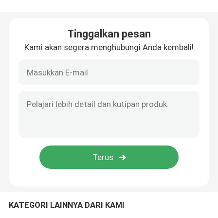
Tungku Pemanas Listrik
Tinggalkan pesan
Kami akan segera menghubungi Anda kembali!
Tungku Peleburan Induksi Kecil
Tungku Frekuensi Tinggi
Tungku Frekuensi Sedang
peralatan pemanas induksi frekuensi tinggi
Peralatan pemanas induksi frekuensi menengah
KATEGORI LAINNYA DARI KAMI
Tungku Induksi Aluminium