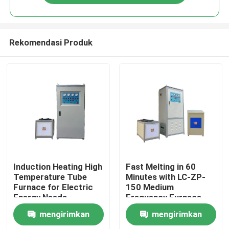
Rekomendasi Produk
Rumah
Induction Heating High
Fast Melting in 60
Temperature Tube
Minutes with LC-ZP-
Furnace for Electric
150 Medium
Produk
Energy Needs
Frequency Furnace
Fulfillment
and Magnetic Field
mengirimkan
mengirimkan
Induction Heating
Tentang kami
Mode