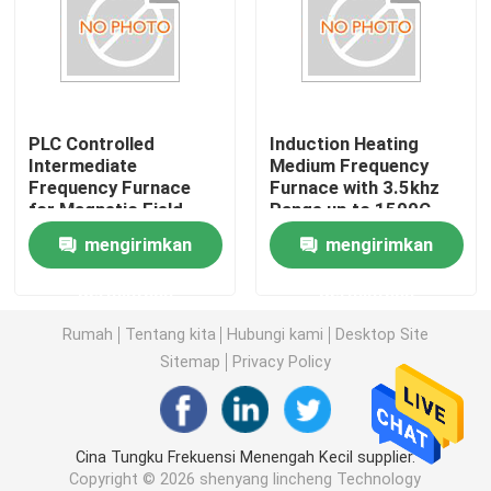
Tungku Pemanas Listrik
Tungku Peleburan Induksi Kecil
PLC Controlled
Induction Heating
Intermediate
Medium Frequency
Frequency Furnace
Furnace with 3.5khz
Tungku Frekuensi Tinggi
for Magnetic Field
Range up to 1500C
Induction Heating
Temperature
mengirimkan
mengirimkan
Mode and
Tungku Frekuensi Sedang
Customizable Options
permintaan
permintaan
peralatan pemanas induksi frekuensi tinggi
Rumah
Tentang kita
Hubungi kami
Desktop Site
Sitemap
Privacy Policy
Peralatan pemanas induksi frekuensi menengah
Cina Tungku Frekuensi Menengah Kecil supplier.
Tungku Induksi Aluminium
Copyright © 2026 shenyang lincheng Technology