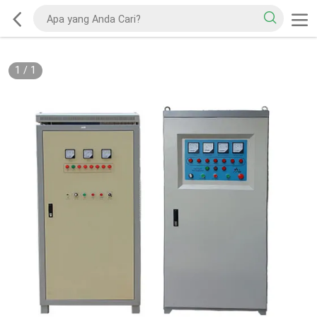
1
/
1