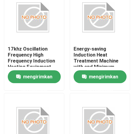
17khz Oscillation
Energy-saving
Frequency High
Induction Heat
Frequency Induction
Treatment Machine
Heating Equipment
with and Minimum
170KW Power Less
Oeder Quantit
mengirimkan
mengirimkan
Than 1 Second
Heating Time
permintaan
permintaan
Rumah
Produk
Tentang kami