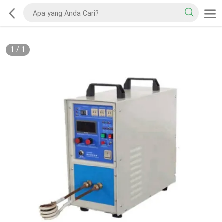
1
/
1